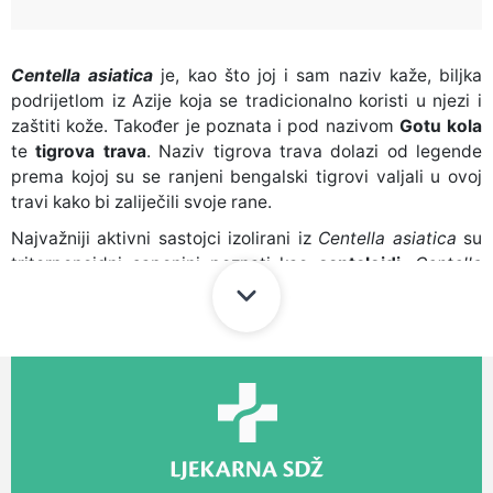
Centella asiatica
je, kao što joj i sam naziv kaže, biljka
podrijetlom iz Azije koja se tradicionalno koristi u njezi i
zaštiti kože. Također je poznata i pod nazivom
Gotu kola
te
tigrova trava
. Naziv tigrova trava dolazi od legende
prema kojoj su se ranjeni bengalski tigrovi valjali u ovoj
travi kako bi zaliječili svoje rane.
Najvažniji aktivni sastojci izolirani iz
Centella asiatica
su
triterpenoidni saponini poznati kao
centeloidi
.
Centella
asiatica
učinkovita je u liječenju rana, čak i onih inficiranih
te u
zacjelivanju opeklina
i
ožiljaka
. Aktivne komponente
ove biljke uzrokuju značajno povećanje postotka kolagena
i fibronektina u staničnom sloju te time stimuliraju
sazrijevanje ožiljka proizvodnjom kolagena tipa I,
smanjenjem upalne reakcije i proizvodnjom
miofibroblasta. Zbog svoj
umirujućeg djelovanja
i
mogućnosti obnove epiderme, često se koristi i u
tretmanu
akni
te
ožiljaka od akni
. U kozmetologiji se ova