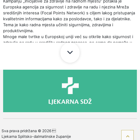
Kampanju „Inicijative za zdravlje na radnom mjestu“ potakla je
Europska agencija za sigurnost i zdravlje na radu i njezina Mreža
središnjih interesa (Focal Points Network) s ciljem lakog pristupanja
kvalitetnim informacijama kako za poslodavce, tako i za djelatnike.
Tema je kako radna mjesta učiniti sigurnijima, zdravijima i
produktivnijima.
Mnoge male tvrtke u Europskoj uniji već su otkrile kako sigurnost i
zdravlje na radu u središtu radnog procesa, ne samo da pomaže u
sprečavanju visokih troškova vezano uz ozljede i gubitke u
proizvodnji, nego omogućuje poslodavcima i djelatnicima postizanje
boljih rezultata – za sebe, za tvrtku, za korisnike.
Obilježavanjem Europskog tjedna sigurnosti i zdravlja na radu nastoji
se utjecati na podizanje razine svijesti o potrebi provedbe zaštite na
radu s ciljem smanjenja broja smrti uzrokovanih radom, te s
naglaskom na prevenciju bolesti i ozljeda na radu, temeljenim na
tripartitnoj osnovi i socijalnom dijalogu.
Svjetska zdravstvena organizacija i Međunarodna organizacija rada
procjenjuju kako na radu svake godine smrtno strada oko 2 milijuna
radnika, uz 260 milijuna ozljeda na radu te vrlo velikog broja
slučajeva profesionalne bolesti.
Sva prava pridržana © 2026 
Ciljevi međunarodnog projekta namijenjenog jačanju poznavanja
Ljekarna Splitsko-dalmatinske županije
problematike sigurnosti i zaštite zdravlja na radu u zemljama srednje