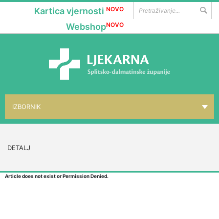
NOVO
Kartica vjernosti
NOVO
Webshop
IZBORNIK
NASLOVNICA
▼
O NAMA
DETALJ
▼
LOKACIJE
Article does not exist or Permission Denied.
▼
GALENSKI LAB.
▼
PHARMAGAL