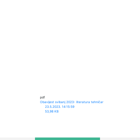
pdf
Obavijest svibanj 2023- literatura tehničar
23.5.2023. 14:15:59
53,98 KB