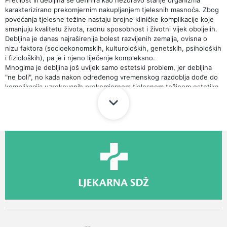
Pretilost ili debljina se definira kao nezdravo stanje organizma
karakterizirano prekomjernim nakupljanjem tjelesnih masnoća. Zbog
povećanja tjelesne težine nastaju brojne kliničke komplikacije koje
smanjuju kvalitetu života, radnu sposobnost i životni vijek oboljelih.
Debljina je danas najraširenija bolest razvijenih zemalja, ovisna o
nizu faktora (socioekonomskih, kulturoloških, genetskih, psiholoških
i fizioloških), pa je i njeno liječenje kompleksno.
Mnogima je debljina još uvijek samo estetski problem, jer debljina
"ne boli", no kada nakon određenog vremenskog razdoblja dođe do
komplikacija uzrokovanih prekomjernom tjelesnom težinom estetika
postaje nebitna.
Glavne štetne posljedice debljine po zdravlje su povećan
rizik od:
dijabetesa tipa 2
arterijske hipertenzije
kardiovaskularnih bolesti
cerebrovaskularnih bolesti
gastrointestinalnih bolesti
dislipidemije (povišena razina triglicerida, smanjen
HDL kolesterol)
degenerativnih bolesti zglobova