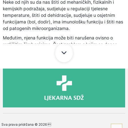
Neke od njih su da nas štiti od mehaničkih, fizikalnih i
kemijskih podražaja, sudjeluje u regulaciji tjelesne
temperature, štiti od dehidracije, sudjeluje u osjetnim
funkcijama (bol, dodir), ima imunološku funkciju i štiti nas
od patogenih mikroorganizama.
Međutim, njena funkcija može biti narušena ovisno o
različitim čimbenicima. Čest problem s kojim se danas
susrećemo je
suha koža
. Koža može biti suha zbog
vanjskih čimbenika kao što su
suhi zrak, hladnoća, vjetar,
način pranja kože
, ili određenih posebnih stanja kao što
su
atopijski dermatitis, psorijaza, autoimune bolesti,
trudnoća, starija životna dob, pušenje
itd.
Oštećena lipidna barijera prvi je korak u procesu gubitka
vlažnosti. Bez prirodnih čimbenika zadržavanja vlage
koža ne zadržava dovoljno vode i postaje suha. Suha koža
često je ujedno i
osjetljivija
na vanjske podražaje,
hrapava i zategnuta
, ili čak
ispucala
ili sklona
svrbežu
.
Neki od prirodnih savjeta za sprječavanje suhoće i njegu
Sva prava pridržana © 2026 