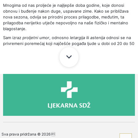
Mnogima od nas proljeće je najljepše doba godine, koje donosi
obnovu i buđenje nakon duge, uspavane zime. Kako se približava
nova sezona, odvija se prirodni proces prilagodbe, međutim, ta
prilagodba nerijetko utječe nepovoljno na naše fizičko i mentalno
blagostanje.
Sam izraz
proljetni umor
, odnosno
letargija
ili
astenija
odnosi se na
privremeni poremećaj koji najčešće pogađa ljude u dobi od 20 do 50
godina, a više je prisutan među ženama. Karakteriziraju ga
psihofizički umor, poteškoće u koncentraciji, promjene raspoloženja,
apetita te obrasca spavanja. Može se povezati i s dugotrajnim
stresom, pretjeranom tjelesnom aktivnošću, ali i nepravilnim ili
manjkavim prehrambenim navikama.
Obično počinje u periodu kraja zime, što koincidira s produljenjem
dnevnog svjetla. Zimski mrak dovodi do neravnoteže koncentracije
hormona serotonina i melatonina. Dok je proizvodnja serotonina, koji
dijelom ovisi o sunčevoj svjetlosti i održava nas budnima, smanjena
tijekom zime, postoji suvišak melatonina, koji potiče san i osjećaj
usporenosti. Sa svojim dodatnim satima dnevnog svjetla, proljeće
ponovno remeti ovu hormonalnu ravnotežu.
Ljudi koji pate od proljetne letargije sporije se adaptiraju na ovaj
proces. Takvi pacijenti se uglavnom bore sa visokim koncentracijama
Sva prava pridržana © 2026 
melatonina sve do kraja svibnja kada im razine serotonina i