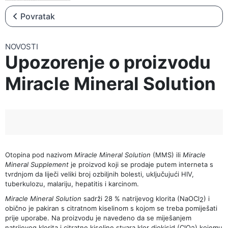
▼
NOVOSTI
Povratak
▼
NATJEČAJI
NOVOSTI
Upozorenje o proizvodu
Miracle Mineral Solution
Otopina pod nazivom
Miracle Mineral Solution
(MMS) ili
Miracle
Mineral Supplement
je proizvod koji se prodaje putem interneta s
tvrdnjom da liječi veliki broj ozbiljnih bolesti, uključujući HIV,
tuberkulozu, malariju, hepatitis i karcinom.
Miracle Mineral Solution
sadrži 28 % natrijevog klorita (NaOCl
) i
2
obično je pakiran s citratnom kiselinom s kojom se treba pomiješati
prije uporabe. Na proizvodu je navedeno da se miješanjem
natrijevog klorita i citratne kiseline stvara klor diokisid (ClO
)
kojemu