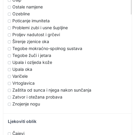
Ostale namjene
Ozebline
Poticanje imuniteta
Problemi zubi i usne šupljine
Proljev nadutost i grčevi
Širenje zjenice oka
Tegobe mokraćno-spolnog sustava
Tegobe žuči i jetara
Upala i ozljeda kože
Upala oka
Varičele
Vrtoglavica
Zaštita od sunca i njega nakon sunčanja
Zatvor i otežana probava
Znojenje nogu
Ljekoviti oblik
Čajevi