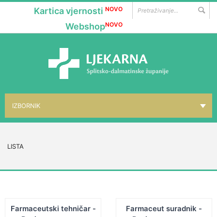
NOVO
Kartica vjernosti
NOVO
Webshop
IZBORNIK
NASLOVNICA
▼
O NAMA
LISTA
▼
LOKACIJE
▼
GALENSKI LAB.
▼
PHARMAGAL
Farmaceutski tehničar -
Farmaceut suradnik -