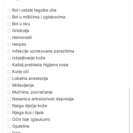
Bol i ostale tegobe uha
Bol u mišićima i zglobovima
Bol u oku
Grlobolja
Hemoroidi
Herpes
Infekcije uzrokovane parazitima
Izbjeljivanje kože
Kašalj prehlada higijena nosa
Kurje oči
Lokalna anestezija
Mršavljenje
Mučnina, povraćanje
Nesanica anksioznost depresija
Njega dječje kože
Njega lica i tijela
Očni tlak (glaukom)
Opekline
Osip